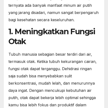
ternyata ada banyak manfaat minum air putih
yang jarang disadari, namun sangat berpengaruh
bagi kesehatan secara keseluruhan.
1. Meningkatkan Fungsi
Otak
Tubuh manusia sebagian besar terdiri dari air,
termasuk otak. Ketika tubuh kekurangan cairan,
fungsi otak dapat terganggu. Dehidrasi ringan
saja sudah bisa menyebabkan sulit
berkonsentrasi, mudah lelah, dan menurunnya
daya ingat. Dengan mencukupi kebutuhan air
putih, otak dapat bekerja lebih optimal sehingga
kamu bisa lebih fokus dan produktif dalam