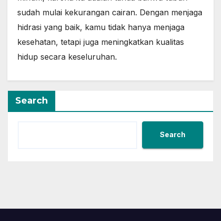
sudah mulai kekurangan cairan. Dengan menjaga
hidrasi yang baik, kamu tidak hanya menjaga
kesehatan, tetapi juga meningkatkan kualitas
hidup secara keseluruhan.
Search
Search