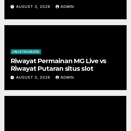
AUGUST 3, 2026
ADMIN
UNCATEGORIZED
Riwayat Permainan MG Live vs
Riwayat Putaran situs slot
AUGUST 3, 2026
ADMIN