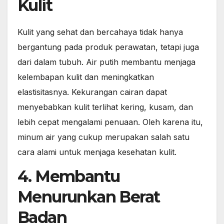
Kulit
Kulit yang sehat dan bercahaya tidak hanya
bergantung pada produk perawatan, tetapi juga
dari dalam tubuh. Air putih membantu menjaga
kelembapan kulit dan meningkatkan
elastisitasnya. Kekurangan cairan dapat
menyebabkan kulit terlihat kering, kusam, dan
lebih cepat mengalami penuaan. Oleh karena itu,
minum air yang cukup merupakan salah satu
cara alami untuk menjaga kesehatan kulit.
4. Membantu
Menurunkan Berat
Badan