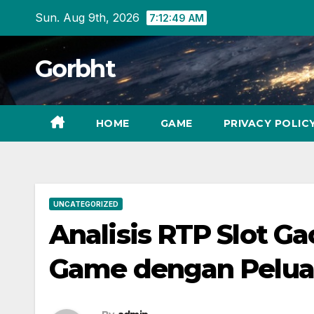
Skip
Sun. Aug 9th, 2026
7:12:50 AM
to
content
Gorbht
HOME
GAME
PRIVACY POLIC
UNCATEGORIZED
Analisis RTP Slot Ga
Game dengan Pelua