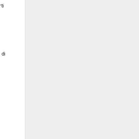
ti
 di