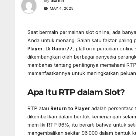
By
admin
MAY 4, 2025
Saat bermain permainan slot online, ada ban
Anda untuk menang. Salah satu faktor paling 
Player
. Di
Gacor77
, platform perjudian onli
dikembangkan oleh berbagai penyedia perangk
membahas tentang pentingnya memahami RTP d
memanfaatkannya untuk meningkatkan pelua
Apa Itu RTP dalam Slot?
RTP atau
Return to Player
adalah persentase t
dikembalikan dalam bentuk kemenangan selama 
memiliki RTP 96%, itu berarti bahwa untuk set
mengembalikan sekitar 96.000 dalam bentuk k