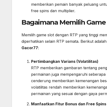
memberikan pemain banyak peluang untuk 
free spins dan multiplier.
Bagaimana Memilih Game 
Memilih game slot dengan RTP yang tinggi mema
diperhatikan selain RTP semata. Berikut adala
Gacor77
:
Pertimbangkan Varians (Volatilitas)
RTP memberikan gambaran tentang pengemb
permainan juga mempengaruhi seberapa se
cenderung memberikan kemenangan besar 
volatilitas rendah memberikan kemenangan 
permainan yang sesuai dengan gaya perma
Manfaatkan Fitur Bonus dan Free Spins