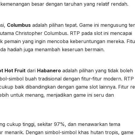
kemenangan besar dengan taruhan yang relatif rendah.
si,
Columbus
adalah pilihan tepat. Game ini mengusung te
 utama Christopher Columbus. RTP pada slot ini mencapai
 pemain yang ingin mencoba keberuntungan mereka. Fitu
anda hadiah juga menambah keseruan bermain.
t Hot Fruit
dari
Habanero
adalah pilihan yang tidak boleh
ol-simbol buah tradisional dengan fitur-fitur modern. RTP
cukup baik dibandingkan dengan game slot lainnya. Fitur re
ebih untuk menang, menjadikan game ini seru dan
g cukup tinggi, sekitar 97%, dan menawarkan tema
ur menarik. Dengan simbol-simbol khas hutan tropis, game 