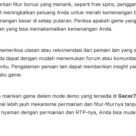
an fitur bonus yang menarik, seperti free spins, pengga
i dapat meningkatkan peluang Anda untuk meraih kemenangan 
nangan besar di setiap putaran. Periksa apakah game yan
ahan yang bisa memaksimalkan kemenangan Anda.
emeriksa ulasan atau rekomendasi dari pemain lain yang 
da dapat dengan mudah menemukan forum atau komunita
tu. Pengalaman pemain lain dapat memberikan insight ya
uatu game.
a mainkan game dalam mode demo yang tersedia di
Gacor
 lebih jauh mekanisme permainan dan fitur-fiturnya tanp
sa nyaman dengan permainan dan RTP-nya, Anda bisa mulai