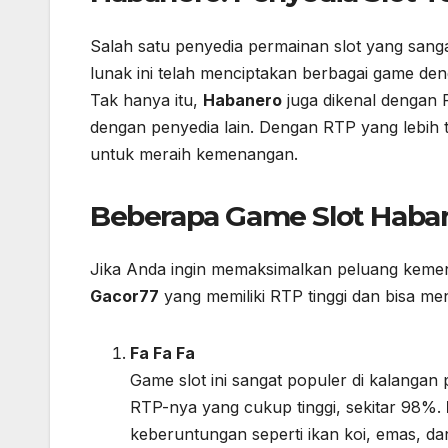
Salah satu penyedia permainan slot yang sanga
lunak ini telah menciptakan berbagai game den
Tak hanya itu,
Habanero
juga dikenal dengan R
dengan penyedia lain. Dengan RTP yang lebih t
untuk meraih kemenangan.
Beberapa Game Slot Haban
Jika Anda ingin memaksimalkan peluang kemen
Gacor77
yang memiliki RTP tinggi dan bisa men
Fa Fa Fa
Game slot ini sangat populer di kalangan
RTP-nya yang cukup tinggi, sekitar 98%.
keberuntungan seperti ikan koi, emas, d