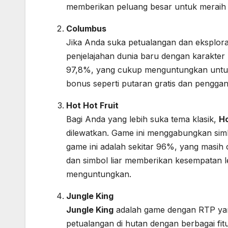
memberikan peluang besar untuk meraih 
Columbus
Jika Anda suka petualangan dan eksplora
penjelajahan dunia baru dengan karakter
97,8%, yang cukup menguntungkan untuk
bonus seperti putaran gratis dan pengg
Hot Hot Fruit
Bagi Anda yang lebih suka tema klasik,
Ho
dilewatkan. Game ini menggabungkan simb
game ini adalah sekitar 96%, yang masih 
dan simbol liar memberikan kesempatan l
menguntungkan.
Jungle King
Jungle King
adalah game dengan RTP yan
petualangan di hutan dengan berbagai fit