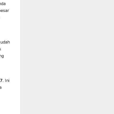
nda
besar
g
sudah
s
ng
77
. Ini
a