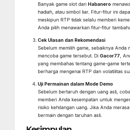
Banyak game slot dari
Habanero
menawark
hadiah, atau simbol liar. Fitur-fitur in
meskipun RTP tidak selalu memberi keme
Anda pilih menawarkan fitur-fitur tamb
Cek Ulasan dan Rekomendasi
Sebelum memilih game, sebaiknya Anda m
mencoba game tersebut. Di
Gacor77
, An
yang membahas tentang game-game terten
berharga mengenai RTP dan volatilitas s
Uji Permainan dalam Mode Demo
Sebelum bertaruh dengan uang asli, cob
memberi Anda kesempatan untuk mengenal
risiko kehilangan uang. Jika Anda mera
bermain dengan taruhan asli.
Kesimpulan