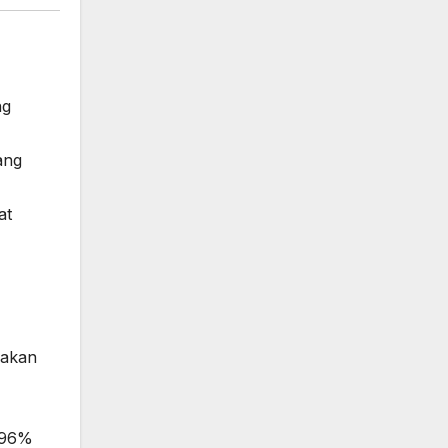
ng
ang
at
 akan
 96%