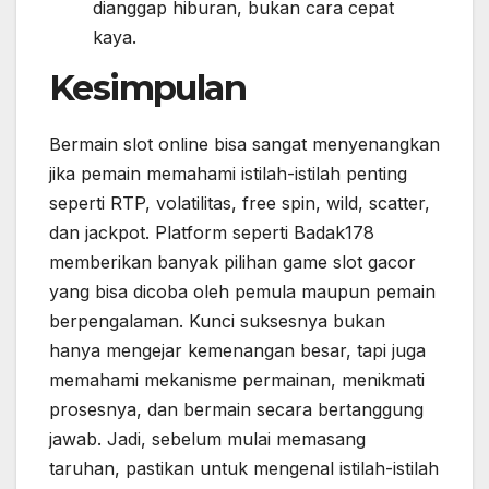
dianggap hiburan, bukan cara cepat
kaya.
Kesimpulan
Bermain slot online bisa sangat menyenangkan
jika pemain memahami istilah-istilah penting
seperti RTP, volatilitas, free spin, wild, scatter,
dan jackpot. Platform seperti Badak178
memberikan banyak pilihan game slot gacor
yang bisa dicoba oleh pemula maupun pemain
berpengalaman. Kunci suksesnya bukan
hanya mengejar kemenangan besar, tapi juga
memahami mekanisme permainan, menikmati
prosesnya, dan bermain secara bertanggung
jawab. Jadi, sebelum mulai memasang
taruhan, pastikan untuk mengenal istilah-istilah