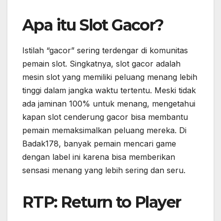
Apa itu Slot Gacor?
Istilah “gacor” sering terdengar di komunitas
pemain slot. Singkatnya, slot gacor adalah
mesin slot yang memiliki peluang menang lebih
tinggi dalam jangka waktu tertentu. Meski tidak
ada jaminan 100% untuk menang, mengetahui
kapan slot cenderung gacor bisa membantu
pemain memaksimalkan peluang mereka. Di
Badak178, banyak pemain mencari game
dengan label ini karena bisa memberikan
sensasi menang yang lebih sering dan seru.
RTP: Return to Player