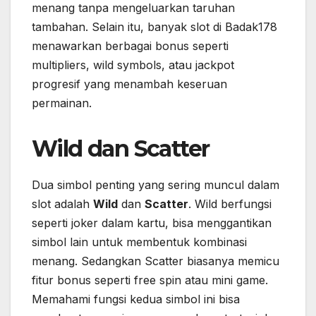
menang tanpa mengeluarkan taruhan
tambahan. Selain itu, banyak slot di Badak178
menawarkan berbagai bonus seperti
multipliers, wild symbols, atau jackpot
progresif yang menambah keseruan
permainan.
Wild dan Scatter
Dua simbol penting yang sering muncul dalam
slot adalah
Wild
dan
Scatter
. Wild berfungsi
seperti joker dalam kartu, bisa menggantikan
simbol lain untuk membentuk kombinasi
menang. Sedangkan Scatter biasanya memicu
fitur bonus seperti free spin atau mini game.
Memahami fungsi kedua simbol ini bisa