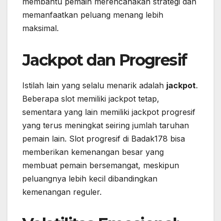
membantu pemain merencanakan strategi dan
memanfaatkan peluang menang lebih
maksimal.
Jackpot dan Progresif
Istilah lain yang selalu menarik adalah
jackpot
.
Beberapa slot memiliki jackpot tetap,
sementara yang lain memiliki jackpot progresif
yang terus meningkat seiring jumlah taruhan
pemain lain. Slot progresif di Badak178 bisa
memberikan kemenangan besar yang
membuat pemain bersemangat, meskipun
peluangnya lebih kecil dibandingkan
kemenangan reguler.