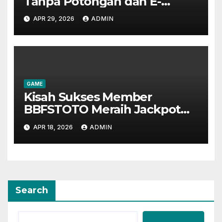
Tanpa Potongan dan E-
Wallet Super Cepat
APR 29, 2026
ADMIN
GAME
Kisah Sukses Member
BBFSTOTO Meraih Jackpot
Paus di Pasaran Togel Macau
APR 18, 2026
ADMIN
Search