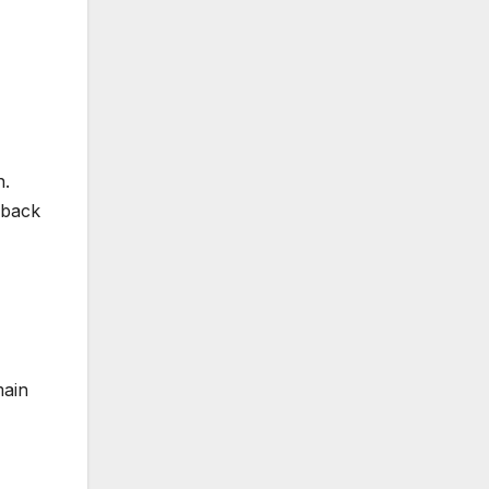
n.
hback
main