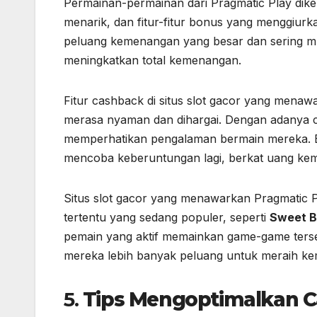
Permainan-permainan dari Pragmatic Play diken
menarik, dan fitur-fitur bonus yang menggiurk
peluang kemenangan yang besar dan sering muncu
meningkatkan total kemenangan.
Fitur cashback di situs slot gacor yang mena
merasa nyaman dan dihargai. Dengan adanya c
memperhatikan pengalaman bermain mereka. Ba
mencoba keberuntungan lagi, berkat uang kem
Situs slot gacor yang menawarkan Pragmatic 
tertentu yang sedang populer, seperti
Sweet 
pemain yang aktif memainkan game-game ters
mereka lebih banyak peluang untuk meraih k
5.
Tips Mengoptimalkan Ca