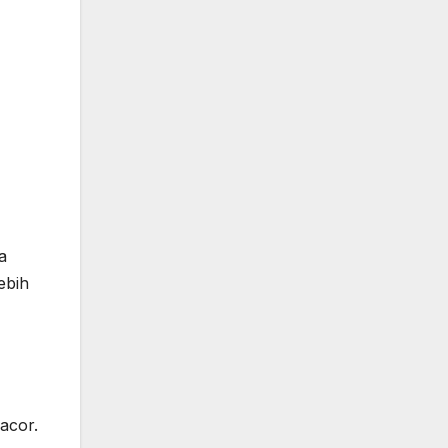
a
ebih
acor.