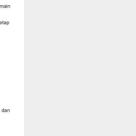
emain
etap
n dan