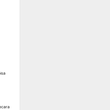
isa
ecara