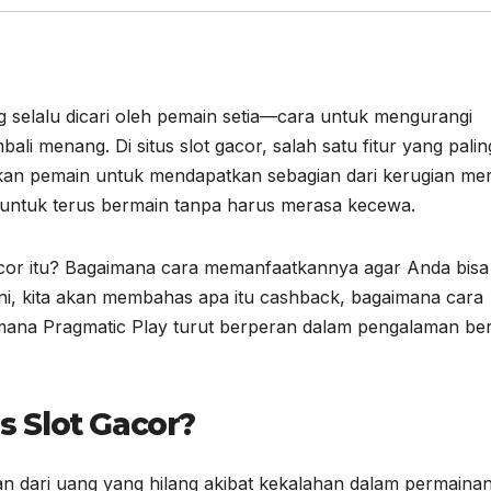
ng selalu dicari oleh pemain setia—cara untuk mengurangi
i menang. Di situs slot gacor, salah satu fitur yang palin
nkan pemain untuk mendapatkan sebagian dari kerugian me
untuk terus bermain tanpa harus merasa kecewa.
gacor itu? Bagaimana cara memanfaatkannya agar Anda bisa
 ini, kita akan membahas apa itu cashback, bagaimana cara
mana Pragmatic Play turut berperan dalam pengalaman be
s Slot Gacor?
 dari uang yang hilang akibat kekalahan dalam permainan 