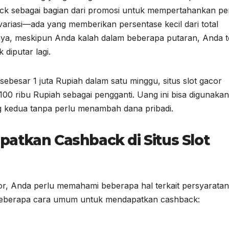
ack sebagai bagian dari promosi untuk mempertahankan p
ariasi—ada yang memberikan persentase kecil dari total
inya, meskipun Anda kalah dalam beberapa putaran, Anda t
diputar lagi.
sebesar 1 juta Rupiah dalam satu minggu, situs slot gacor
0 ribu Rupiah sebagai pengganti. Uang ini bisa digunakan
 kedua tanpa perlu menambah dana pribadi.
atkan Cashback di Situs Slot
or, Anda perlu memahami beberapa hal terkait persyarata
h beberapa cara umum untuk mendapatkan cashback: