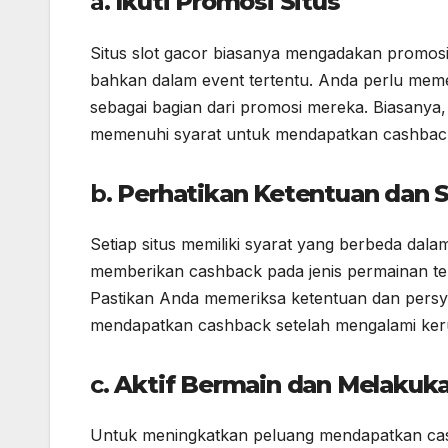
a.
Ikuti Promosi Situs
Situs slot gacor biasanya mengadakan promosi
bahkan dalam event tertentu. Anda perlu mem
sebagai bagian dari promosi mereka. Biasanya,
memenuhi syarat untuk mendapatkan cashbac
b.
Perhatikan Ketentuan dan S
Setiap situs memiliki syarat yang berbeda da
memberikan cashback pada jenis permainan ter
Pastikan Anda memeriksa ketentuan dan pers
mendapatkan cashback setelah mengalami ker
c.
Aktif Bermain dan Melakuk
Untuk meningkatkan peluang mendapatkan cash