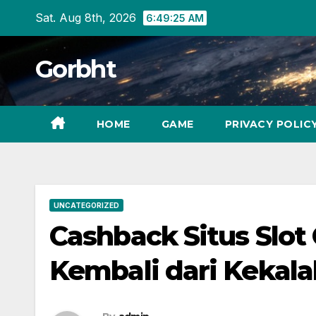
Skip
Sat. Aug 8th, 2026
6:49:26 AM
to
content
Gorbht
HOME
GAME
PRIVACY POLIC
UNCATEGORIZED
Cashback Situs Slot
Kembali dari Kekal