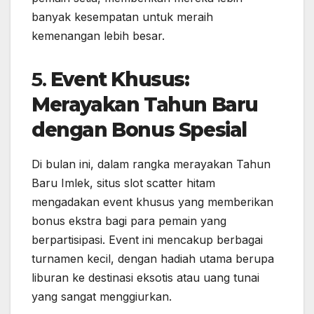
banyak kesempatan untuk meraih
kemenangan lebih besar.
5.
Event Khusus:
Merayakan Tahun Baru
dengan Bonus Spesial
Di bulan ini, dalam rangka merayakan Tahun
Baru Imlek, situs slot scatter hitam
mengadakan event khusus yang memberikan
bonus ekstra bagi para pemain yang
berpartisipasi. Event ini mencakup berbagai
turnamen kecil, dengan hadiah utama berupa
liburan ke destinasi eksotis atau uang tunai
yang sangat menggiurkan.