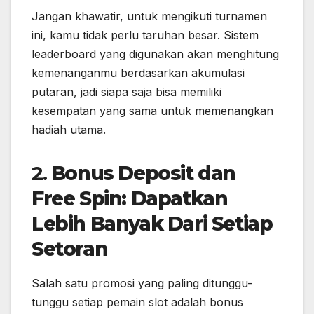
Jangan khawatir, untuk mengikuti turnamen
ini, kamu tidak perlu taruhan besar. Sistem
leaderboard yang digunakan akan menghitung
kemenanganmu berdasarkan akumulasi
putaran, jadi siapa saja bisa memiliki
kesempatan yang sama untuk memenangkan
hadiah utama.
2.
Bonus Deposit dan
Free Spin: Dapatkan
Lebih Banyak Dari Setiap
Setoran
Salah satu promosi yang paling ditunggu-
tunggu setiap pemain slot adalah bonus