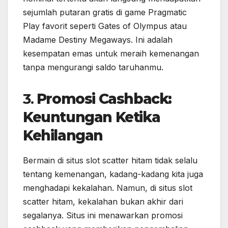
sejumlah putaran gratis di game Pragmatic
Play favorit seperti Gates of Olympus atau
Madame Destiny Megaways. Ini adalah
kesempatan emas untuk meraih kemenangan
tanpa mengurangi saldo taruhanmu.
3.
Promosi Cashback:
Keuntungan Ketika
Kehilangan
Bermain di situs slot scatter hitam tidak selalu
tentang kemenangan, kadang-kadang kita juga
menghadapi kekalahan. Namun, di situs slot
scatter hitam, kekalahan bukan akhir dari
segalanya. Situs ini menawarkan promosi