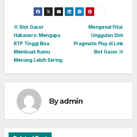
Post
Slot Gacor
Mengenal Fitur
Habanero: Mengapa
Unggulan Slot
navigation
RTP Tinggi Bisa
Pragmatic Play di Link
Membuat Kamu
Slot Gacor
Menang Lebih Sering
By
admin