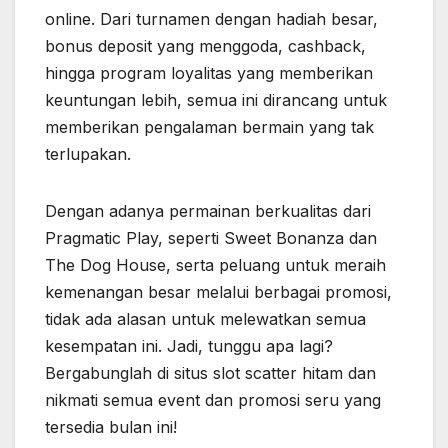
online. Dari turnamen dengan hadiah besar,
bonus deposit yang menggoda, cashback,
hingga program loyalitas yang memberikan
keuntungan lebih, semua ini dirancang untuk
memberikan pengalaman bermain yang tak
terlupakan.
Dengan adanya permainan berkualitas dari
Pragmatic Play, seperti Sweet Bonanza dan
The Dog House, serta peluang untuk meraih
kemenangan besar melalui berbagai promosi,
tidak ada alasan untuk melewatkan semua
kesempatan ini. Jadi, tunggu apa lagi?
Bergabunglah di situs slot scatter hitam dan
nikmati semua event dan promosi seru yang
tersedia bulan ini!