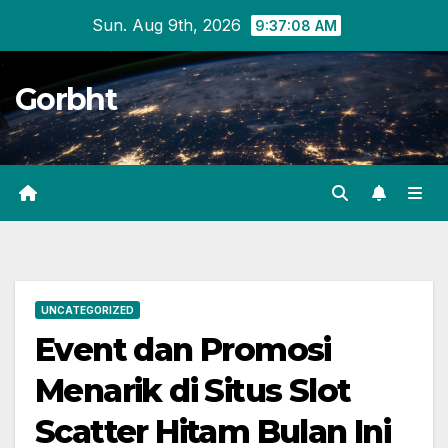
Skip
Sun. Aug 9th, 2026
9:37:09 AM
to
content
Gorbht
UNCATEGORIZED
Event dan Promosi
Menarik di Situs Slot
Scatter Hitam Bulan Ini