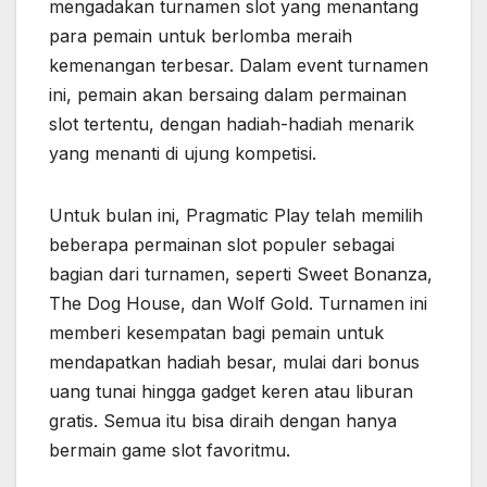
mengadakan turnamen slot yang menantang
para pemain untuk berlomba meraih
kemenangan terbesar. Dalam event turnamen
ini, pemain akan bersaing dalam permainan
slot tertentu, dengan hadiah-hadiah menarik
yang menanti di ujung kompetisi.
Untuk bulan ini, Pragmatic Play telah memilih
beberapa permainan slot populer sebagai
bagian dari turnamen, seperti Sweet Bonanza,
The Dog House, dan Wolf Gold. Turnamen ini
memberi kesempatan bagi pemain untuk
mendapatkan hadiah besar, mulai dari bonus
uang tunai hingga gadget keren atau liburan
gratis. Semua itu bisa diraih dengan hanya
bermain game slot favoritmu.