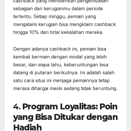
cashback yang memberikan pengembalian
sebagian dari kerugianmu dalam periode
tertentu. Setiap minggu, pemain yang
mengalami kerugian bisa mengklaim cashback
hingga 10% dari total kekalahan mereka.
Dengan adanya cashback ini, pemain bisa
kembali bermain dengan modal yang lebih
besar, dan siapa tahu, keberuntungan bisa
datang di putaran berikutnya. Ini adalah salah
satu cara situs ini menjaga pemainnya tetap
merasa dihargai meski sedang tidak beruntung.
4.
Program Loyalitas: Poin
yang Bisa Ditukar dengan
Hadiah