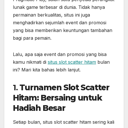
lunak game terbesar di dunia. Tidak hanya
permainan berkualitas, situs ini juga
menghadirkan sejumlah event dan promosi
yang bisa memberikan keuntungan tambahan
bagi para pemain.
Lalu, apa saja event dan promosi yang bisa
kamu nikmati di
situs slot scatter hitam
bulan
ini? Mari kita bahas lebih lanjut.
1.
Turnamen Slot Scatter
Hitam: Bersaing untuk
Hadiah Besar
Setiap bulan, situs slot scatter hitam sering kali