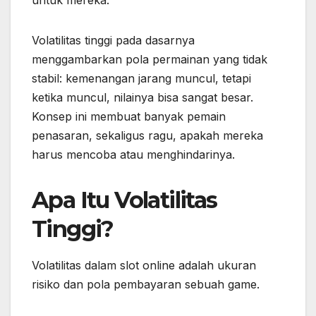
untuk mereka.
Volatilitas tinggi pada dasarnya
menggambarkan pola permainan yang tidak
stabil: kemenangan jarang muncul, tetapi
ketika muncul, nilainya bisa sangat besar.
Konsep ini membuat banyak pemain
penasaran, sekaligus ragu, apakah mereka
harus mencoba atau menghindarinya.
Apa Itu Volatilitas
Tinggi?
Volatilitas dalam slot online adalah ukuran
risiko dan pola pembayaran sebuah game.