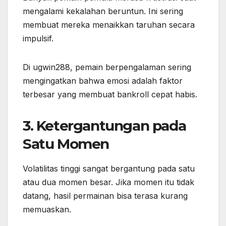
mengalami kekalahan beruntun. Ini sering
membuat mereka menaikkan taruhan secara
impulsif.
Di ugwin288, pemain berpengalaman sering
mengingatkan bahwa emosi adalah faktor
terbesar yang membuat bankroll cepat habis.
3. Ketergantungan pada
Satu Momen
Volatilitas tinggi sangat bergantung pada satu
atau dua momen besar. Jika momen itu tidak
datang, hasil permainan bisa terasa kurang
memuaskan.