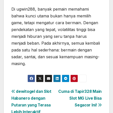
Di ugwin288, banyak pemain memahami
bahwa kunci utama bukan hanya memilih
game, tetapi mengatur cara bermain. Dengan
pendekatan yang tepat, volatilitas tinggi bisa
menjadi hiburan yang seru tanpa harus
menjadi beban. Pada akhirnya, semua kembali
pada satu hal sederhana: bermain dengan
sadar, santai, dan sesuai kemampuan masing-
masing.
Post
dewitogel dan Slot
Cuma di Tapir328 Main
Habanero dengan
Slot MG Live Bisa
navigation
Putaran yang Terasa
Segacor Ini!
Lebih Interaktif