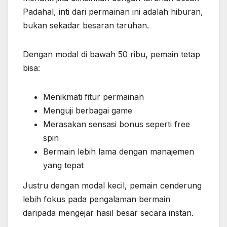
Padahal, inti dari permainan ini adalah hiburan,
bukan sekadar besaran taruhan.
Dengan modal di bawah 50 ribu, pemain tetap
bisa:
Menikmati fitur permainan
Menguji berbagai game
Merasakan sensasi bonus seperti free
spin
Bermain lebih lama dengan manajemen
yang tepat
Justru dengan modal kecil, pemain cenderung
lebih fokus pada pengalaman bermain
daripada mengejar hasil besar secara instan.