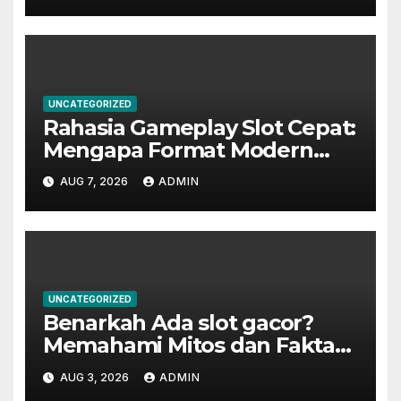
UNCATEGORIZED
Rahasia Gameplay Slot Cepat:
Mengapa Format Modern
Semakin Populer di Era
AUG 7, 2026
ADMIN
Mobile?
UNCATEGORIZED
Benarkah Ada slot gacor?
Memahami Mitos dan Fakta
RNG
AUG 3, 2026
ADMIN