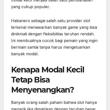
modal kecil menjadi salah satu pembahasan
yang cukup populer.
Habanero sebagai salah satu provider slot
terkenal menawarkan banyak game yang bisa
dinikmati dengan fleksibilitas taruhan rendah.
Ini membuatnya cocok bagi pemain yang ingin
bermain santai tanpa harus mengeluarkan
banyak modal.
Kenapa Modal Kecil
Tetap Bisa
Menyenangkan?
Banyak orang salah paham bahwa slot hanya
menarik jika dimainkan dengan taruhan besar.