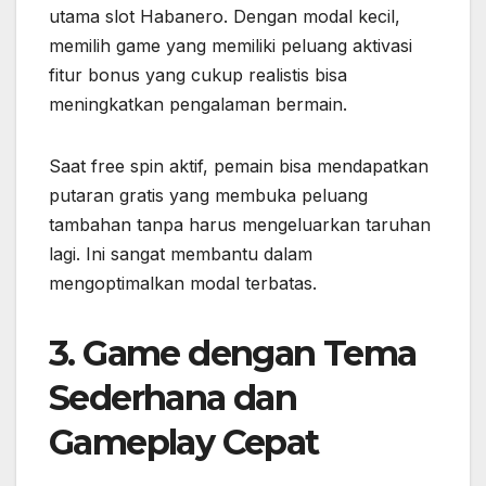
utama slot Habanero. Dengan modal kecil,
memilih game yang memiliki peluang aktivasi
fitur bonus yang cukup realistis bisa
meningkatkan pengalaman bermain.
Saat free spin aktif, pemain bisa mendapatkan
putaran gratis yang membuka peluang
tambahan tanpa harus mengeluarkan taruhan
lagi. Ini sangat membantu dalam
mengoptimalkan modal terbatas.
3. Game dengan Tema
Sederhana dan
Gameplay Cepat