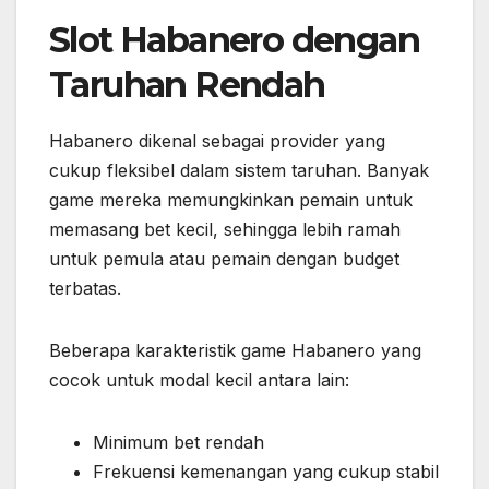
Slot Habanero dengan
Taruhan Rendah
Habanero dikenal sebagai provider yang
cukup fleksibel dalam sistem taruhan. Banyak
game mereka memungkinkan pemain untuk
memasang bet kecil, sehingga lebih ramah
untuk pemula atau pemain dengan budget
terbatas.
Beberapa karakteristik game Habanero yang
cocok untuk modal kecil antara lain:
Minimum bet rendah
Frekuensi kemenangan yang cukup stabil