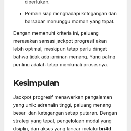
diperlukan.
Pemain siap menghadapi ketegangan dan
bersabar menunggu momen yang tepat.
Dengan memenuhi kriteria ini, peluang
merasakan sensasi jackpot progresif akan
lebih optimal, meskipun tetap perlu diingat
bahwa tidak ada jaminan menang. Yang paling
penting adalah tetap menikmati prosesnya.
Kesimpulan
Jackpot progresif menawarkan pengalaman
yang unik: adrenalin tinggi, peluang menang
besar, dan ketegangan setiap putaran. Dengan
strategi yang tepat, pengelolaan modal yang
disiplin, dan akses yang lancar melalui
bri4d