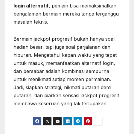
login alternatif
, pemain bisa memaksimalkan
pengalaman bermain mereka tanpa terganggu
masalah teknis.
Bermain jackpot progresif bukan hanya soal
hadiah besar, tapi juga soal perjalanan dan
hiburan. Mengetahui kapan waktu yang tepat
untuk masuk, memanfaatkan alternatif login,
dan bersabar adalah kombinasi sempurna
untuk menikmati setiap momen permainan.
Jadi, siapkan strategi, nikmati putaran demi
putaran, dan biarkan sensasi jackpot progresif
membawa keseruan yang tak terlupakan.