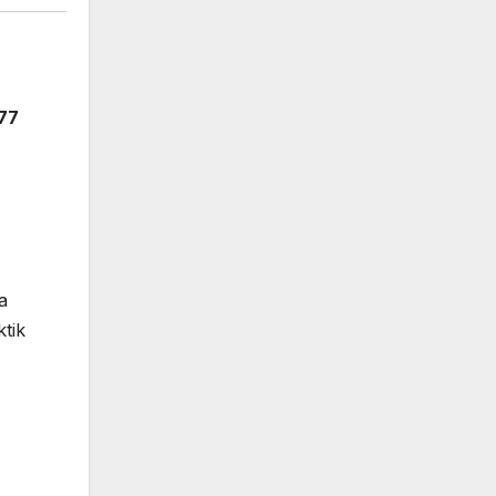
77
a
ktik