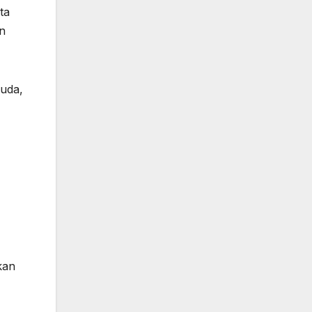
ta
an
uda,
kan