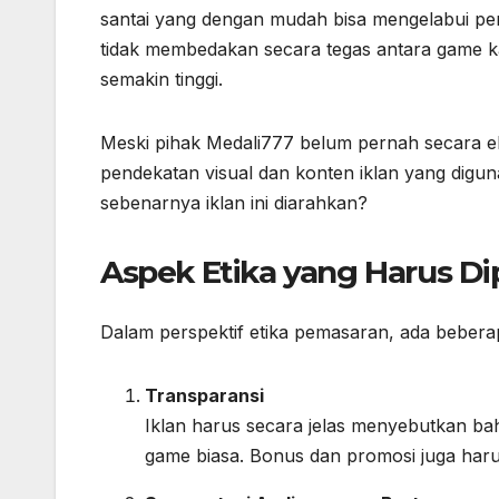
santai yang dengan mudah bisa mengelabui pen
tidak membedakan secara tegas antara game kas
semakin tinggi.
Meski pihak Medali777 belum pernah secara 
pendekatan visual dan konten iklan yang digu
sebenarnya iklan ini diarahkan?
Aspek Etika yang Harus D
Dalam perspektif etika pemasaran, ada beber
Transparansi
Iklan harus secara jelas menyebutkan ba
game biasa. Bonus dan promosi juga harus