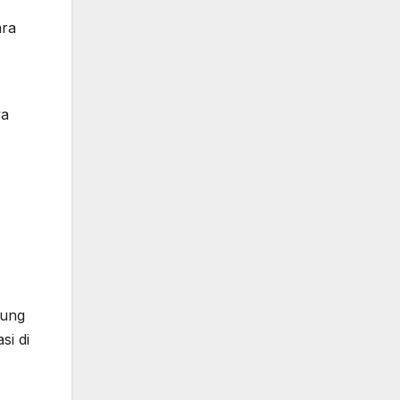
ara
wa
rung
si di