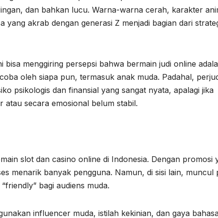
ringan, dan bahkan lucu. Warna-warna cerah, karakter ani
 yang akrab dengan generasi Z menjadi bagian dari strate
 bisa menggiring persepsi bahwa bermain judi online adal
dicoba oleh siapa pun, termasuk anak muda. Padahal, perju
o psikologis dan finansial yang sangat nyata, apalagi jika
atau secara emosional belum stabil.
main slot dan casino online di Indonesia. Dengan promosi 
es menarik banyak pengguna. Namun, di sisi lain, muncul 
friendly” bagi audiens muda.
gunakan influencer muda, istilah kekinian, dan gaya bahas