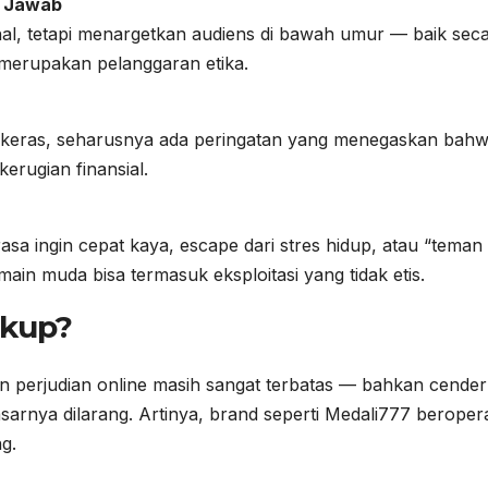
g Jawab
al, tetapi menargetkan audiens di bawah umur — baik sec
merupakan pelanggaran etika.
n keras, seharusnya ada peringatan yang menegaskan bah
kerugian finansial.
a ingin cepat kaya, escape dari stres hidup, atau “teman
ain muda bisa termasuk eksploitasi yang tidak etis.
ukup?
an perjudian online masih sangat terbatas — bahkan cende
asarnya dilarang. Artinya, brand seperti Medali777 beropera
g.