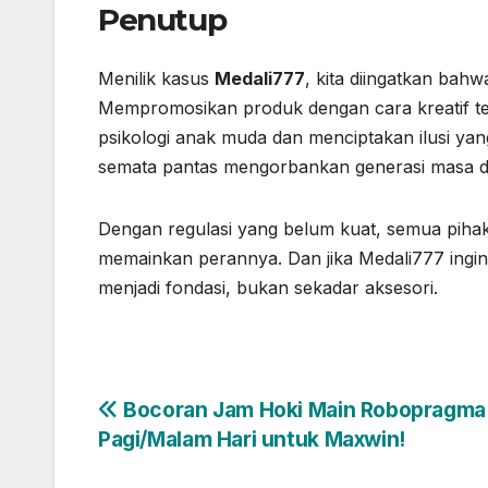
Penutup
Menilik kasus
Medali777
, kita diingatkan bahw
Mempromosikan produk dengan cara kreatif tent
psikologi anak muda dan menciptakan ilusi ya
semata pantas mengorbankan generasi masa 
Dengan regulasi yang belum kuat, semua piha
memainkan perannya. Dan jika Medali777 ingin
menjadi fondasi, bukan sekadar aksesori.
Post
Bocoran Jam Hoki Main Robopragma 
Pagi/Malam Hari untuk Maxwin!
navigation