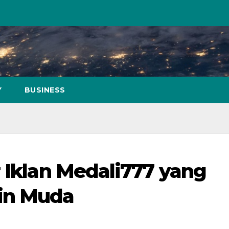
Y
BUSINESS
r Iklan Medali777 yang
in Muda