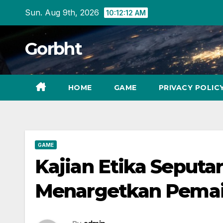
Skip
Sun. Aug 9th, 2026
10:12:13 AM
to
content
Gorbht
HOME
GAME
PRIVACY POLIC
GAME
Kajian Etika Seputa
Menargetkan Pema