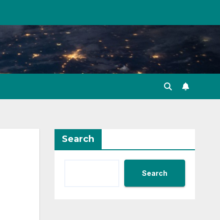
Search
Search