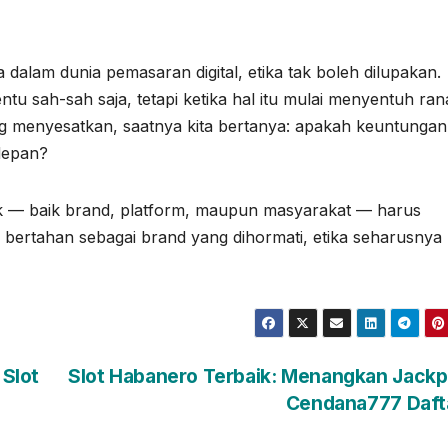
a dalam dunia pemasaran digital, etika tak boleh dilupakan.
u sah-sah saja, tetapi ketika hal itu mulai menyentuh ra
ng menyesatkan, saatnya kita bertanya: apakah keuntungan
depan?
k — baik brand, platform, maupun masyarakat — harus
 bertahan sebagai brand yang dihormati, etika seharusnya
Slot
Slot Habanero Terbaik: Menangkan Jackp
Cendana777 Daft