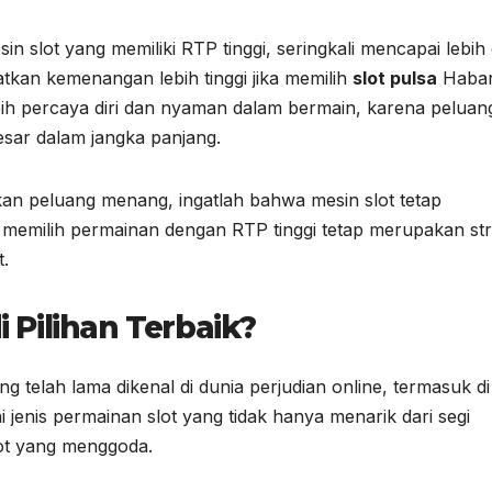
 slot yang memiliki RTP tinggi, seringkali mencapai lebih 
tkan kemenangan lebih tinggi jika memilih
slot pulsa
Haban
ih percaya diri dan nyaman dalam bermain, karena peluan
sar dalam jangka panjang.
an peluang menang, ingatlah bahwa mesin slot tetap
 memilih permainan dengan RTP tinggi tetap merupakan str
t.
Pilihan Terbaik?
 telah lama dikenal di dunia perjudian online, termasuk di
enis permainan slot yang tidak hanya menarik dari segi
pot yang menggoda.