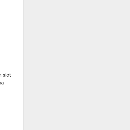
 slot
ma