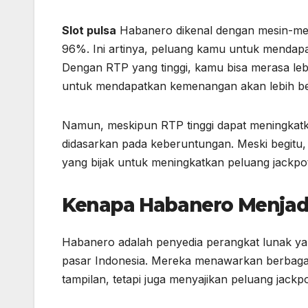
Slot pulsa
Habanero dikenal dengan mesin-mesin
96%. Ini artinya, peluang kamu untuk mendapa
Dengan RTP yang tinggi, kamu bisa merasa leb
untuk mendapatkan kemenangan akan lebih be
Namun, meskipun RTP tinggi dapat meningkatk
didasarkan pada keberuntungan. Meski begitu,
yang bijak untuk meningkatkan peluang jackpo
Kenapa Habanero Menjadi 
Habanero adalah penyedia perangkat lunak yang
pasar Indonesia. Mereka menawarkan berbagai j
tampilan, tetapi juga menyajikan peluang jack