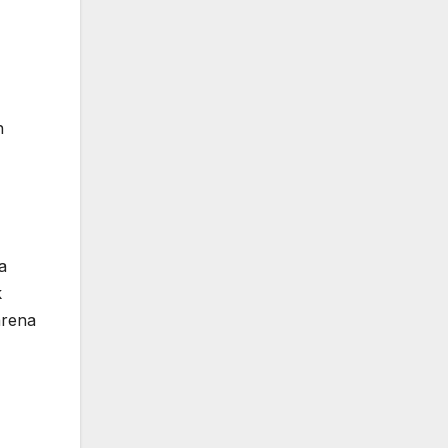
n
a
k
arena