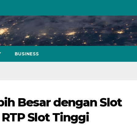
Y
BUSINESS
bih Besar dengan Slot
RTP Slot Tinggi