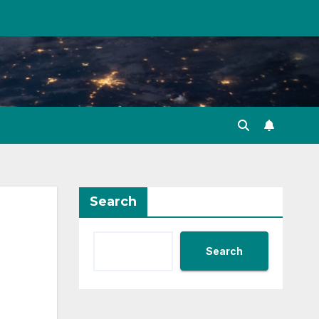
Search
Search