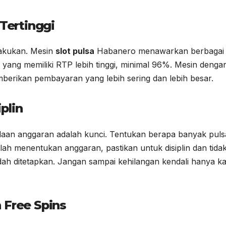
 Tertinggi
lakukan. Mesin
slot pulsa
Habanero menawarkan berbagai
n yang memiliki RTP lebih tinggi, minimal 96%. Mesin denga
berikan pembayaran yang lebih sering dan lebih besar.
plin
lolaan anggaran adalah kunci. Tentukan berapa banyak puls
ah menentukan anggaran, pastikan untuk disiplin dan tida
dah ditetapkan. Jangan sampai kehilangan kendali hanya k
 Free Spins