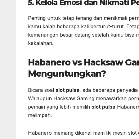
5. Kelola Emosi dan Nikmati 
Penting untuk tetap tenang dan menikmati per
kamu kalah beberapa kali berturut-turut. Teta
kemenangan besar datang setelah kamu bisa m
kekalahan.
Habanero vs Hacksaw Ga
Menguntungkan?
Bicara soal
slot pulsa
, ada beberapa penyedia 
Walaupun Hacksaw Gaming menawarkan permain
pemain yang lebih memilih
slot pulsa
Habanero 
melimpah.
Habanero memang dikenal memiliki mesin slot