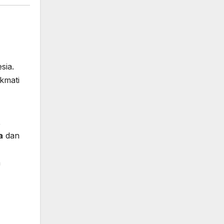
sia.
kmati
,
a
dan
m