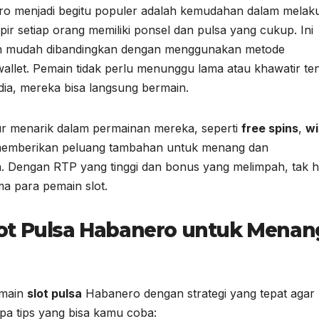
o menjadi begitu populer adalah kemudahan dalam melak
ir setiap orang memiliki ponsel dan pulsa yang cukup. Ini
 dan mudah dibandingkan dengan menggunakan metode
wallet. Pemain tidak perlu menunggu lama atau khawatir te
dia, mereka bisa langsung bermain.
ur menarik dalam permainan mereka, seperti
free spins
,
wi
ini memberikan peluang tambahan untuk menang dan
. Dengan RTP yang tinggi dan bonus yang melimpah, tak 
a para pemain slot.
ot Pulsa Habanero untuk Menan
rmain
slot pulsa
Habanero dengan strategi yang tepat agar
pa tips yang bisa kamu coba: