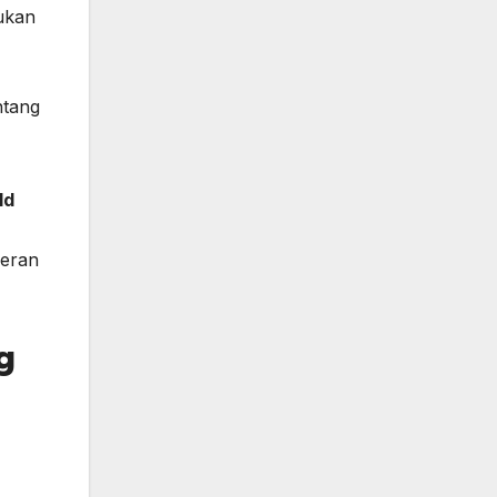
ukan
ntang
ld
heran
g