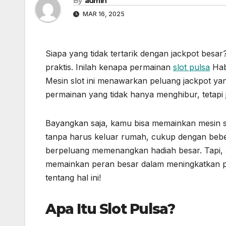
By
admin
MAR 16, 2025
Siapa yang tidak tertarik dengan jackpot bes
praktis. Inilah kenapa permainan
slot pulsa
Haba
Mesin slot ini menawarkan peluang jackpot ya
permainan yang tidak hanya menghibur, tetap
Bayangkan saja, kamu bisa memainkan mesin s
tanpa harus keluar rumah, cukup dengan bebe
berpeluang memenangkan hadiah besar. Tapi
memainkan peran besar dalam meningkatkan pel
tentang hal ini!
Apa Itu Slot Pulsa?