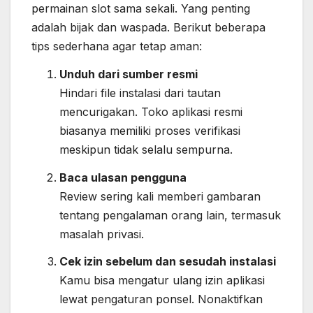
permainan slot sama sekali. Yang penting
adalah bijak dan waspada. Berikut beberapa
tips sederhana agar tetap aman:
Unduh dari sumber resmi
Hindari file instalasi dari tautan
mencurigakan. Toko aplikasi resmi
biasanya memiliki proses verifikasi
meskipun tidak selalu sempurna.
Baca ulasan pengguna
Review sering kali memberi gambaran
tentang pengalaman orang lain, termasuk
masalah privasi.
Cek izin sebelum dan sesudah instalasi
Kamu bisa mengatur ulang izin aplikasi
lewat pengaturan ponsel. Nonaktifkan