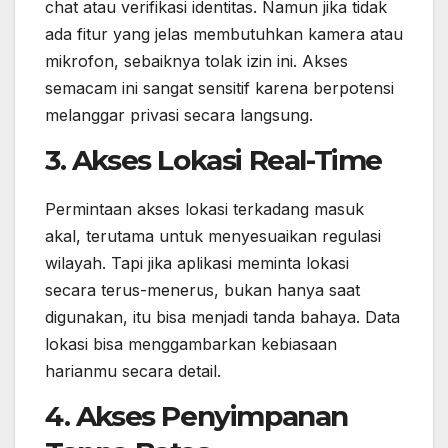
chat atau verifikasi identitas. Namun jika tidak
ada fitur yang jelas membutuhkan kamera atau
mikrofon, sebaiknya tolak izin ini. Akses
semacam ini sangat sensitif karena berpotensi
melanggar privasi secara langsung.
3. Akses Lokasi Real-Time
Permintaan akses lokasi terkadang masuk
akal, terutama untuk menyesuaikan regulasi
wilayah. Tapi jika aplikasi meminta lokasi
secara terus-menerus, bukan hanya saat
digunakan, itu bisa menjadi tanda bahaya. Data
lokasi bisa menggambarkan kebiasaan
harianmu secara detail.
4. Akses Penyimpanan