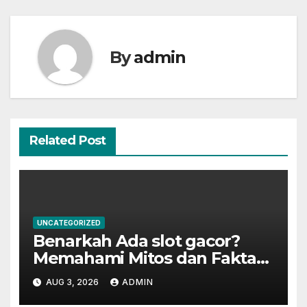
By
admin
Related Post
UNCATEGORIZED
Benarkah Ada slot gacor?
Memahami Mitos dan Fakta
RNG
AUG 3, 2026
ADMIN