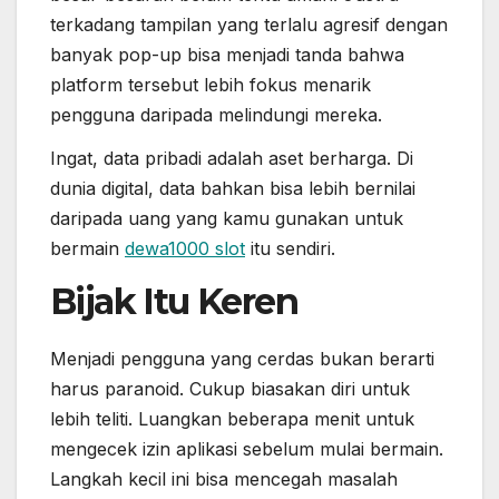
terkadang tampilan yang terlalu agresif dengan
banyak pop-up bisa menjadi tanda bahwa
platform tersebut lebih fokus menarik
pengguna daripada melindungi mereka.
Ingat, data pribadi adalah aset berharga. Di
dunia digital, data bahkan bisa lebih bernilai
daripada uang yang kamu gunakan untuk
bermain
dewa1000 slot
itu sendiri.
Bijak Itu Keren
Menjadi pengguna yang cerdas bukan berarti
harus paranoid. Cukup biasakan diri untuk
lebih teliti. Luangkan beberapa menit untuk
mengecek izin aplikasi sebelum mulai bermain.
Langkah kecil ini bisa mencegah masalah