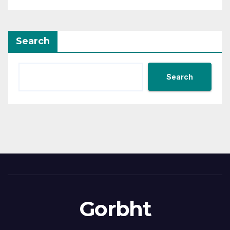
Search
Search
Gorbht