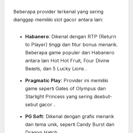
Beberapa provider terkenal yang sering
dianggap memiliki slot gacor antara lain:
Habanero
:
Dikenal dengan RTP (Return
to Player) tinggi dan fitur bonus menarik.
Beberapa game populer dari Habanero
antara lain Hot Hot Fruit, Four Divine
Beasts, dan 5 Lucky Lions
.​
Pragmatic Play
:
Provider ini memiliki
game seperti Gates of Olympus dan
Starlight Princess yang sering disebut-
sebut gacor
.​
PG Soft
:
Dikenal dengan grafis menarik
dan tema unik, seperti Candy Burst dan
Dragon Hatch.