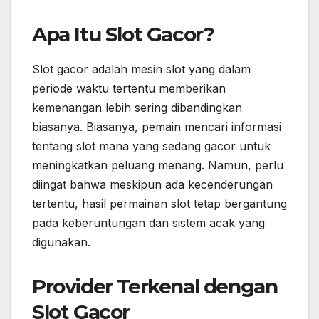
Apa Itu Slot Gacor?
Slot gacor adalah mesin slot yang dalam
periode waktu tertentu memberikan
kemenangan lebih sering dibandingkan
biasanya.
Biasanya, pemain mencari informasi
tentang slot mana yang sedang gacor untuk
meningkatkan peluang menang.
Namun, perlu
diingat bahwa meskipun ada kecenderungan
tertentu, hasil permainan slot tetap bergantung
pada keberuntungan dan sistem acak yang
digunakan.
Provider Terkenal dengan
Slot Gacor