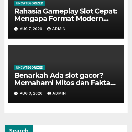
UNCATEGORIZED
Rahasia Gameplay Slot Cepat:
Mengapa Format Modern
Semakin Populer di Era
AUG 7, 2026
ADMIN
Mobile?
UNCATEGORIZED
Benarkah Ada slot gacor?
Memahami Mitos dan Fakta
RNG
AUG 3, 2026
ADMIN
Search