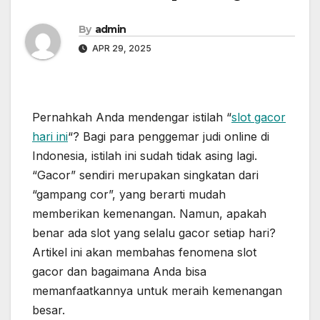
By
admin
APR 29, 2025
Pernahkah Anda mendengar istilah “
slot gacor
hari ini
“?
Bagi para penggemar judi online di
Indonesia, istilah ini sudah tidak asing lagi.
“Gacor” sendiri merupakan singkatan dari
“gampang cor”, yang berarti mudah
memberikan kemenangan.
Namun, apakah
benar ada slot yang selalu gacor setiap hari?
Artikel ini akan membahas fenomena slot
gacor dan bagaimana Anda bisa
memanfaatkannya untuk meraih kemenangan
besar.