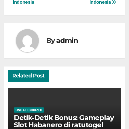
Indonesia
Indonesia
By
admin
Related Post
UNCATEGORIZED
Detik-Detik Bonus: Gameplay
Slot Habanero di ratutogel