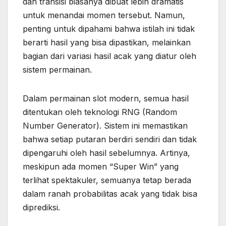
dan transisi biasanya dibuat lebih dramatis
untuk menandai momen tersebut. Namun,
penting untuk dipahami bahwa istilah ini tidak
berarti hasil yang bisa dipastikan, melainkan
bagian dari variasi hasil acak yang diatur oleh
sistem permainan.
Dalam permainan slot modern, semua hasil
ditentukan oleh teknologi RNG (Random
Number Generator). Sistem ini memastikan
bahwa setiap putaran berdiri sendiri dan tidak
dipengaruhi oleh hasil sebelumnya. Artinya,
meskipun ada momen “Super Win” yang
terlihat spektakuler, semuanya tetap berada
dalam ranah probabilitas acak yang tidak bisa
diprediksi.