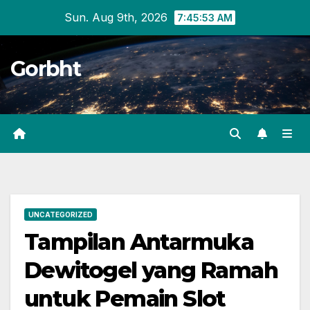
Skip
Sun. Aug 9th, 2026
7:45:53 AM
to
content
Gorbht
UNCATEGORIZED
Tampilan Antarmuka
Dewitogel yang Ramah
untuk Pemain Slot