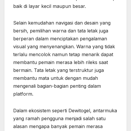
baik di layar kecil maupun besar.
Selain kemudahan navigasi dan desain yang
bersih, pemilihan warna dan tata letak juga
berperan dalam menciptakan pengalaman
visual yang menyenangkan. Warna yang tidak
terlalu mencolok namun tetap menarik dapat
membantu pemain merasa lebih rileks saat
bermain. Tata letak yang terstruktur juga
membantu mata untuk dengan mudah
mengenali bagian-bagian penting dalam
platform.
Dalam ekosistem seperti Dewitogel, antarmuka
yang ramah pengguna menjadi salah satu
alasan mengapa banyak pemain merasa